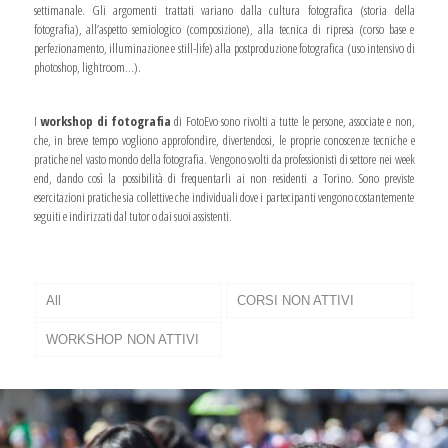
settimanale. Gli argomenti trattati variano dalla cultura fotografica (storia della
fotografia), all’aspetto semiologico (composizione), alla tecnica di ripresa (corso base e
perfezionamento, illuminazione e still-life) alla postproduzione fotografica (uso intensivo di
photoshop, lightroom…).
I
workshop di fotografia
di FotoEvo sono rivolti a tutte le persone, associate e non,
che, in breve tempo vogliono approfondire, divertendosi, le proprie conoscenze tecniche e
pratiche nel vasto mondo della fotografia. Vengono svolti da professionisti di settore nei week
end, dando così la possibilità di frequentarli ai non residenti a Torino. Sono previste
esercitazioni pratiche sia collettive che individuali dove i partecipanti vengono costantemente
seguiti e indirizzati dal tutor o dai suoi assistenti.
All
CORSI NON ATTIVI
WORKSHOP NON ATTIVI