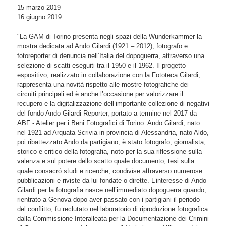
15 marzo 2019
16 giugno 2019
"La GAM di Torino presenta negli spazi della Wunderkammer la
mostra dedicata ad Ando Gilardi (1921 – 2012), fotografo e
fotoreporter di denuncia nell’Italia del dopoguerra, attraverso una
selezione di scatti eseguiti tra il 1950 e il 1962. Il progetto
espositivo, realizzato in collaborazione con la Fototeca Gilardi,
rappresenta una novità rispetto alle mostre fotografiche dei
circuiti principali ed è anche l’occasione per valorizzare il
recupero e la digitalizzazione dell’importante collezione di negativi
del fondo Ando Gilardi Reporter, portato a termine nel 2017 da
ABF - Atelier per i Beni Fotografici di Torino. Ando Gilardi, nato
nel 1921 ad Arquata Scrivia in provincia di Alessandria, nato Aldo,
poi ribattezzato Ando da partigiano, è stato fotografo, giornalista,
storico e critico della fotografia, noto per la sua riflessione sulla
valenza e sul potere dello scatto quale documento, tesi sulla
quale consacrò studi e ricerche, condivise attraverso numerose
pubblicazioni e riviste da lui fondate o dirette. L’interesse di Ando
Gilardi per la fotografia nasce nell’immediato dopoguerra quando,
rientrato a Genova dopo aver passato con i partigiani il periodo
del conflitto, fu reclutato nel laboratorio di riproduzione fotografica
dalla Commissione Interalleata per la Documentazione dei Crimini