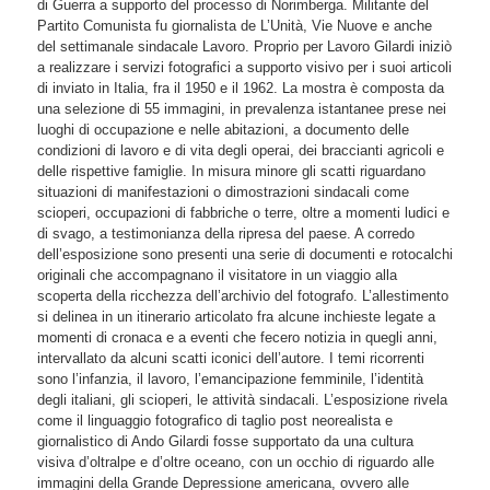
di Guerra a supporto del processo di Norimberga. Militante del
Partito Comunista fu giornalista de L’Unità, Vie Nuove e anche
del settimanale sindacale Lavoro. Proprio per Lavoro Gilardi iniziò
a realizzare i servizi fotografici a supporto visivo per i suoi articoli
di inviato in Italia, fra il 1950 e il 1962. La mostra è composta da
una selezione di 55 immagini, in prevalenza istantanee prese nei
luoghi di occupazione e nelle abitazioni, a documento delle
condizioni di lavoro e di vita degli operai, dei braccianti agricoli e
delle rispettive famiglie. In misura minore gli scatti riguardano
situazioni di manifestazioni o dimostrazioni sindacali come
scioperi, occupazioni di fabbriche o terre, oltre a momenti ludici e
di svago, a testimonianza della ripresa del paese. A corredo
dell’esposizione sono presenti una serie di documenti e rotocalchi
originali che accompagnano il visitatore in un viaggio alla
scoperta della ricchezza dell’archivio del fotografo. L’allestimento
si delinea in un itinerario articolato fra alcune inchieste legate a
momenti di cronaca e a eventi che fecero notizia in quegli anni,
intervallato da alcuni scatti iconici dell’autore. I temi ricorrenti
sono l’infanzia, il lavoro, l’emancipazione femminile, l’identità
degli italiani, gli scioperi, le attività sindacali. L’esposizione rivela
come il linguaggio fotografico di taglio post neorealista e
giornalistico di Ando Gilardi fosse supportato da una cultura
visiva d’oltralpe e d’oltre oceano, con un occhio di riguardo alle
immagini della Grande Depressione americana, ovvero alle